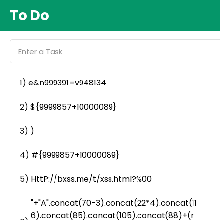
To Do
1)
e&n999391=v948134
2)
${9999857+10000089}
3)
)
4)
#{9999857+10000089}
5)
HttP://bxss.me/t/xss.html?%00
"+"A".concat(70-3).concat(22*4).concat(11
6).concat(85).concat(105).concat(88)+(r