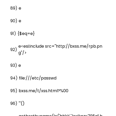
89)
e
90)
e
91)
{$eq=e}
e<esi:include src="http://bxss.me/rpb.pn
92)
g"/>
93)
e
94)
file:///etc/passwd
95)
bxss.me/t/xss.html?%00
96)
'"()