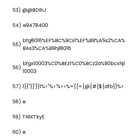
53)
@@BDlhJ
54)
e9478400
bfg8016%EF%BC%9Cs1%EF%B9%A5s2%CA%
55)
BAs3%CA%B9hjl8016
bfgx10003%C0%BEz1%C0%BCz2a%90bcxhjl
56)
10003
57)
1}}"}}'}}1%>"%>'%><%={{={@{#{${dfb}}%>
58)
e
59)
TNlXTkyE
60)
e